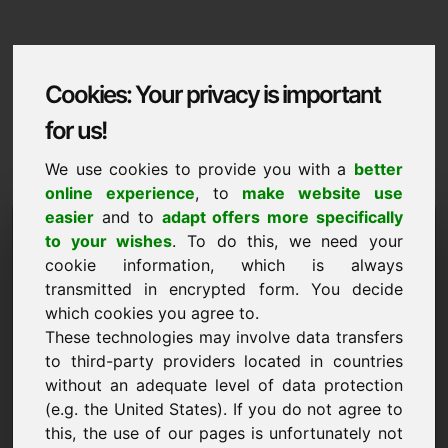
Cookies: Your privacy is important
for us!
We use cookies to provide you with a
better
online experience
, to
make website use
easier
and to
adapt offers more specifically
Domaininformation
to your wishes
. To do this, we need your
cookie information, which is always
Domaininformation | 中國語文
transmitted in encrypted form. You decide
优惠价：5.000,00 欧元（不含增值税）
which cookies you agree to.
These technologies may involve data transfers
立即查看 ->
在 Find-Your-Domain.eu 查看精选更多域名
新
to third-party providers located in countries
without an adequate level of data protection
(e.g. the United States). If you do not agree to
你自己的价格
this, the use of our pages is unfortunately not