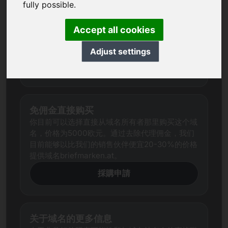
我们总是试图通过全面研究为每个域名确定一个公
fully possible.
平的市场价格。
尽管如此，感兴趣的各方对价格的期望往往与卖方
Accept all cookies
的期望不同。在这种情况下，我们向您提供您的价
格建议
Adjust settings
我的价格建议
免佣金直接购买
你目前可以选择直接从域名所有者那里购买这个域
名，价格为5000欧元。通过去除代理佣金，我们
目前能够以比我们的销售伙伴便宜20-30%的价格
提供域名briefmarken.at。
採購申請
关于域名的更多信息