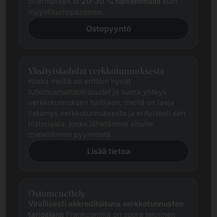
briefmarken.at
20-30 % halvemmalla
kuin
myyntikumppanimme.
Ostopyyntö
Yksityiskohdat verkkotunnuksesta
Koska meillä on erittäin hyvät
tutkimusmahdollisuudet ja suora yhteys
verkkotunnuksen haltijaan, meillä on laaja
tietämys verkkotunnuksesta ja erityisesti sen
historiasta, jonka lähetämme sinulle
mielellämme pyynnöstä.
Lisää tietoa
Ostomenettely
Virallisesti akkreditoituna verkkotunnusten
tarjoajana
Frankcomilla on suora tekninen