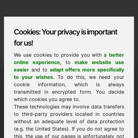
Cookies: Your privacy is important
for us!
We use cookies to provide you with a
better
online experience
, to
make website use
Domaininformation
easier
and to
adapt offers more specifically
to your wishes
. To do this, we need your
Domaininformation | Suomi
cookie information, which is always
transmitted in encrypted form. You decide
Erikoishinta: 5.000,00 Euro (alv 0 %)
which cookies you agree to.
UUSI
These technologies may involve data transfers
Valikoituja muita domaineja Find-Your-Domain.eu-
to third-party providers located in countries
sivustolta
without an adequate level of data protection
tutustu nyt ->
(e.g. the United States). If you do not agree to
this, the use of our pages is unfortunately not